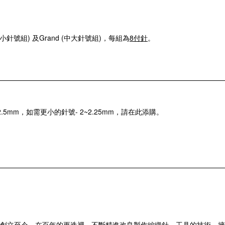
 (中小針號組) 及Grand (中大針號組)，每組為
8付針
。
5mm，如需更小的針號- 2~2.25mm，請在此添購。
年創立
至今，在百年的更迭裡，不斷精進改良製作編織針、工具的技術，擁