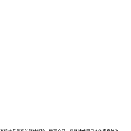
有強大又豐富的製針經驗，時至今日，仍堅持使用日本的國產竹為