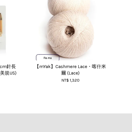
5cm針長
【mYak】Cashmere Lace・喀什米
美規US)
爾 (Lace)
NT$ 1,320