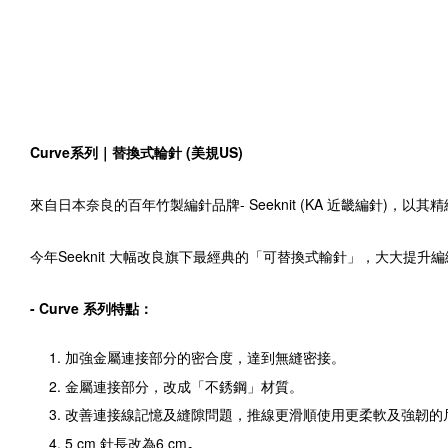
Curve系列｜替換式輪針 (美規US)
來自日本奈良的百年竹製編針品牌- Seeknit (KA 近畿編針)
今年Seeknit 大幅改良旗下最經典的「可替換式輸針」，大大提升
- Curve 系列特點：
加強
金屬連接部分的密合度，達到無縫密接。
金屬連接部分，改成「不銹鋼」材質。
改善連接線記憶及縫隙問題，推線更滑順使用更柔軟及強韌的
5 cm 針長改為6 cm
。