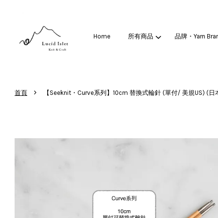
Home
所有商品
品牌・Yarn Bra
›
首頁
【Seeknit・Curve系列】10cm 替換式輪針 (單付/ 美規US) (日