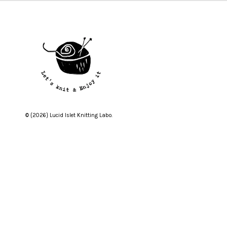
© {2026} Lucid Islet Knitting Labo.