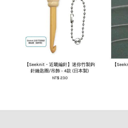
【Seeknit・近畿編針】迷你竹製鉤
【See
針鑰匙圈/吊飾 - 4款 (日本製)
NT$ 230