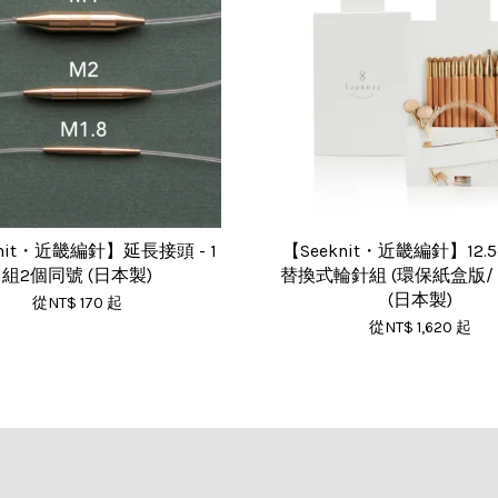
knit・近畿編針】延長接頭 - 1
【Seeknit・近畿編針】12.
組2個同號 (日本製)
替換式輪針組 (環保紙盒版/ 
(日本製)
從
NT$ 170
起
從
NT$ 1,620
起