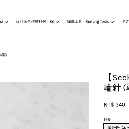
nd
設計師合作材料包・Kit
編織工具・Knitting Tools
冬
您的購物車目前還是空的。
本製)
繼續購物
【See
輪針 (
NT$ 340
針長
10公分- Cu