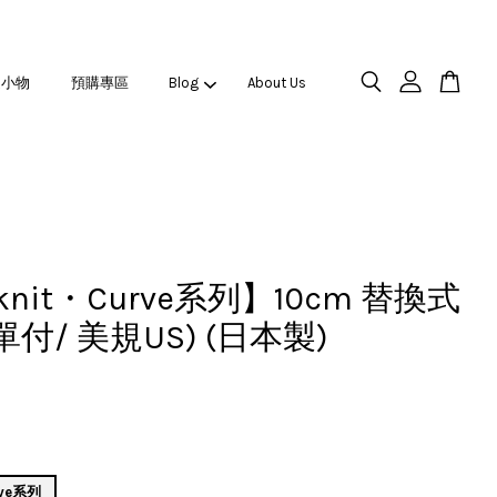
之小物
預購專區
Blog
About Us
knit・Curve系列】10cm 替換式
單付/ 美規US) (日本製)
rve系列