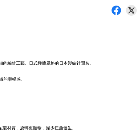
，以其精細的編針工藝、日式極簡風格的日本製編針聞名。
編織的順暢感。
尼龍材質，旋轉更順暢，減少扭曲發生。