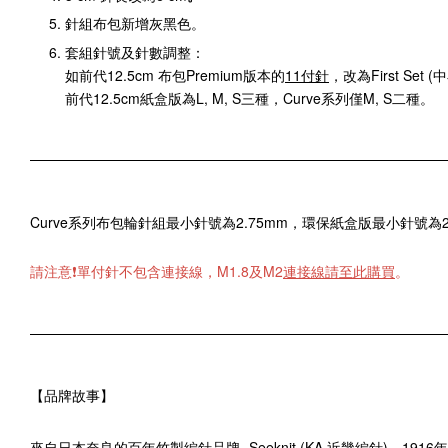
針組布包新增灰黑色。
套組針號及針數調整：
如前代12.5cm 布包Premium版本的
11付針
，改為First Set
前代
12.5cm
紙盒版為L, M, S三種，Curve系列僅M, S二種。
Curve系列布包輪針組最小針號為2.75mm，環保紙盒版最小針號為2.
請注意❗️單付針不包含連接線，M1.8及M2
連接線請至此購買
。
【品牌故事】
來自日本奈良的百年竹製編針品牌- Seeknit (KA 近畿編針)，
1916