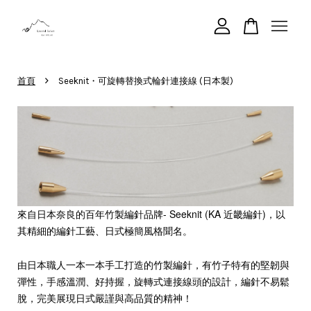
您的購物車目前還是空的。
›
首頁
Seeknit・可旋轉替換式輪針連接線 (日本製)
繼續購物
來自日本奈良的百年竹製編針品牌- Seeknit (KA 近畿編針)，以
其精細的編針工藝、日式極簡風格聞名。
由日本職人一本一本手工打造的竹製編針，有竹子特有的堅韌與
彈性，手感溫潤、好持握，旋轉式連接線頭的設計，編針不易鬆
脫，完美展現
日式嚴謹與高品質的精神！