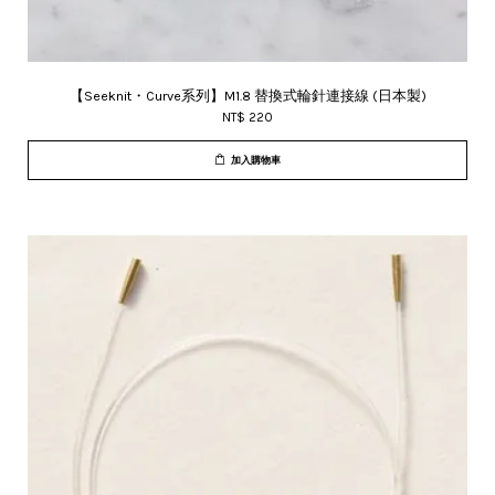
【Seeknit・Curve系列】M1.8 替換式輪針連接線 (日本製)
NT$ 220
加入購物車