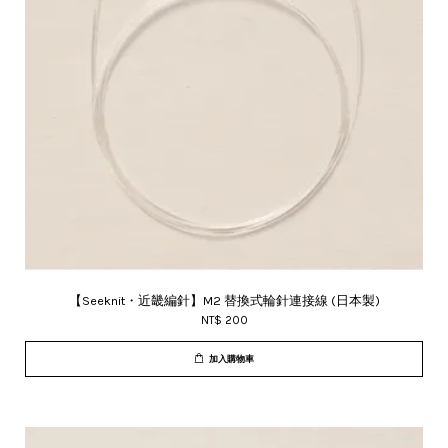
【Seeknit・近畿編針】M2 替換式輪針連接線 (日本製)
NT$ 200
加入購物車