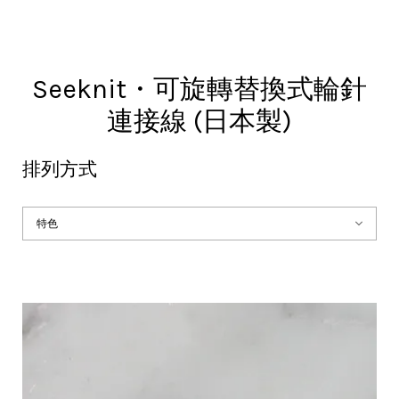
Seeknit・可旋轉替換式輪針
連接線 (日本製)
排列方式