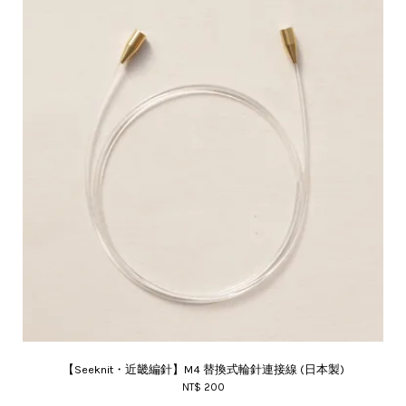
【Seeknit・近畿編針】M4 替換式輪針連接線 (日本製)
NT$ 200