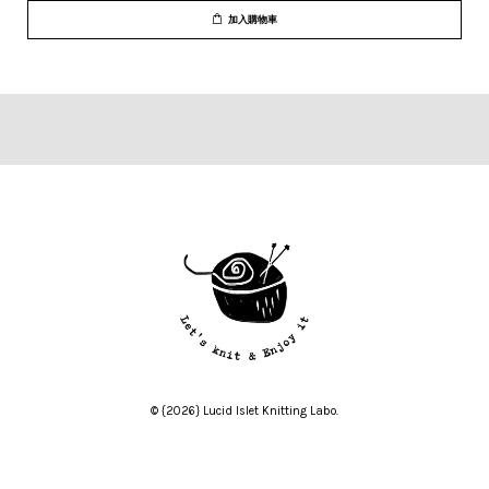
加入購物車
© {2026} Lucid Islet Knitting Labo.