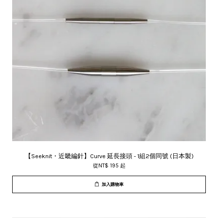
【Seeknit・近畿編針】Curve 延長接頭 - 1組2個同號 (日本製)
從
NT$ 195
起
加入購物車