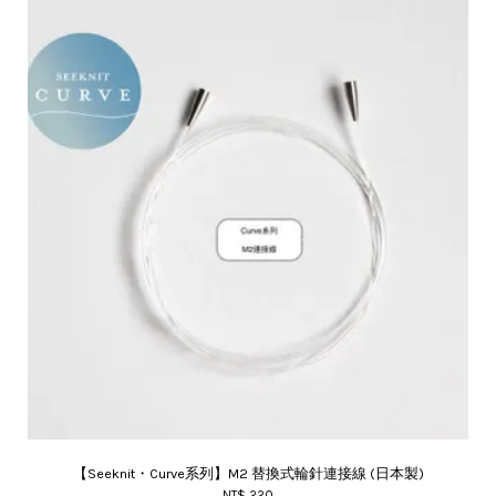
【Seeknit・Curve系列】M2 替換式輪針連接線 (日本製)
NT$ 220