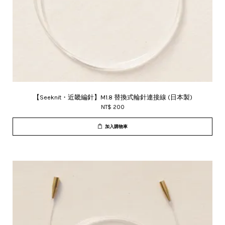
【Seeknit・近畿編針】M1.8 替換式輪針連接線 (日本製)
NT$ 200
加入購物車