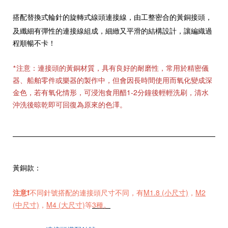
搭配替換式輪針的旋轉式線頭
連接線，由工整密合的黃銅接頭，
及纖細有彈性的連接線組成，細
緻又
平滑的結構設計，讓編織過
程順暢不卡！
連接頭的黃銅材質，具有良好的耐磨性，常用於精密儀
*注意：
器、船舶零件或樂器的製作中，但會因長時間使用而氧化變成深
金色，若有氧化情形，可浸泡食用醋1-2分鐘後輕輕洗刷，清水
沖洗後晾乾即可回復為原來的色澤。
黃銅款：
注意❗️
不同針號搭配的連接頭尺寸不同，有
M1.8 (小尺寸)
，
M2
(中尺寸)
，
M4 (大尺寸)
等
3種。