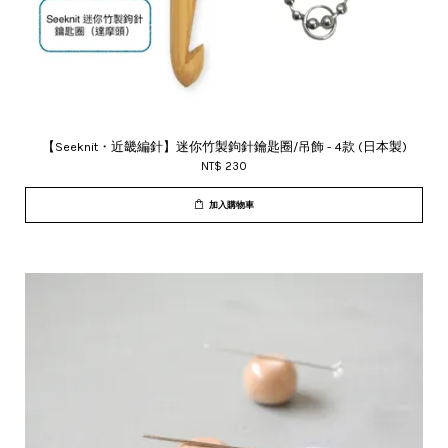
【Seeknit・近畿編針】迷你竹製鉤針鑰匙圈/吊飾 - 4款 (日本製)
NT$ 230
加入購物車