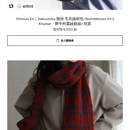
Shimizu Eri｜Datsuzoku 脫俗 毛衣線材包 (Nomadnoos Eri's
Khulluh・犛牛柞蠶絲粗線) 現貨
從
NT$ 6,000
起
加入購物車