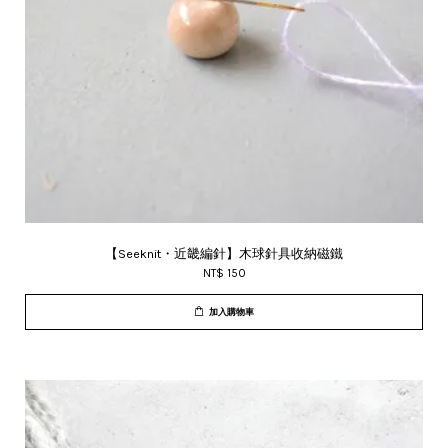
【Seeknit・近畿編針】木球針具收納磁鐵
NT$ 150
加入購物車