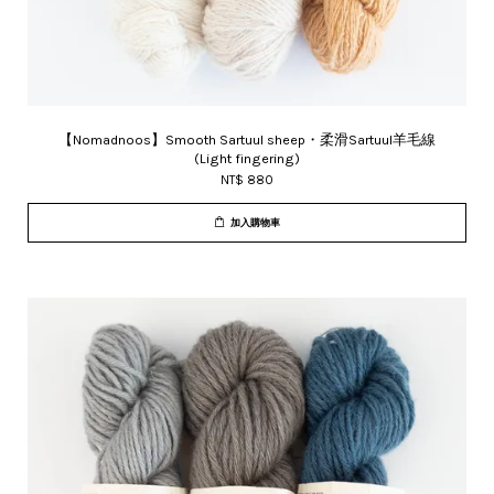
【Nomadnoos】Smooth Sartuul sheep・柔滑Sartuul羊毛線
(Light fingering)
NT$ 880
加入購物車