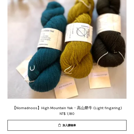
【Nomadnoos】High Mountain Yak・高山犛牛 (Light fingering)
NT$ 1,180
加入購物車