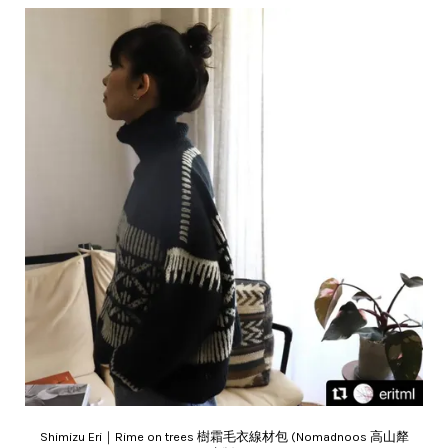
Shimizu Eri｜Rime on trees 樹霜毛衣線材包 (Nomadnoos 高山犛