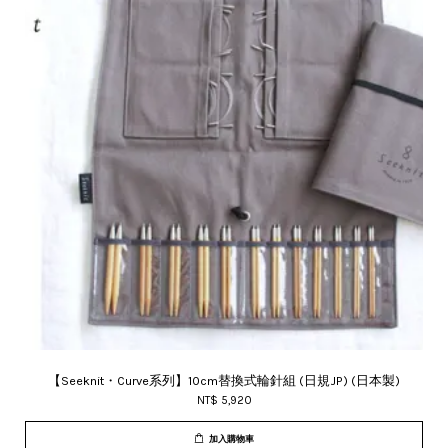
【Seeknit・Curve系列】10cm替換式輪針組 (日規JP) (日本製)
NT$ 5,920
加入購物車