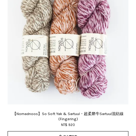
【Nomadnoos】So Soft Yak & Sartuul・超柔犛牛Sartuul混紡線
(Fingering)
NT$ 920