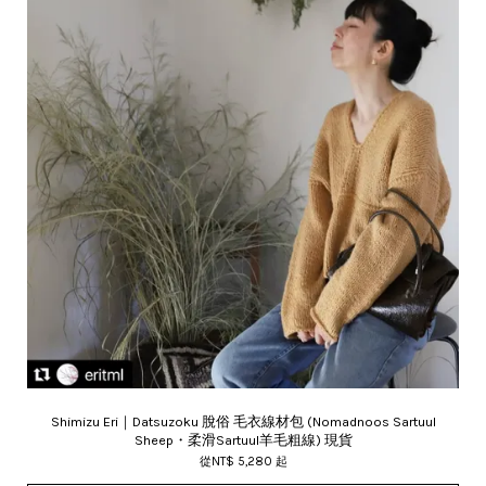
Shimizu Eri｜Datsuzoku 脫俗 毛衣線材包 (Nomadnoos Sartuul
Sheep・柔滑Sartuul羊毛粗線) 現貨
從
NT$ 5,280
起