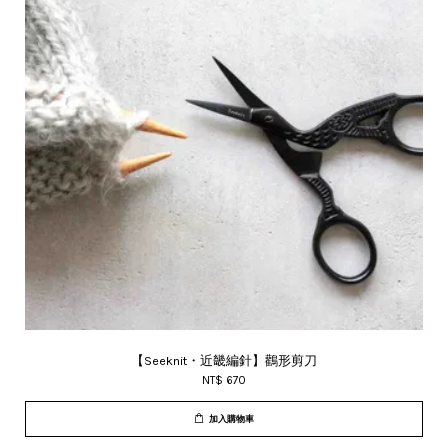
【Seeknit・近畿編針】鸛形剪刀
NT$ 670
加入購物車