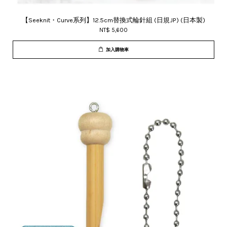
【Seeknit・Curve系列】12.5cm替換式輪針組 (日規JP) (日本製)
NT$ 5,600
加入購物車