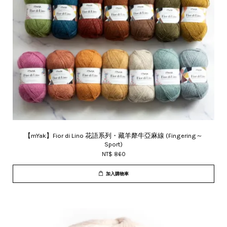
【mYak】Fior di Lino 花語系列・藏羊犛牛亞麻線 (Fingering～
Sport)
NT$ 860
加入購物車