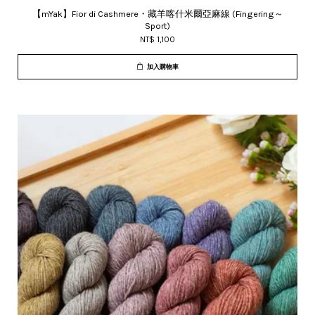
【mYak】Fior di Cashmere・藏羊喀什米爾亞麻線 (Fingering～
Sport)
NT$ 1,100
加入購物車