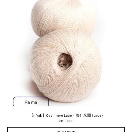
【mYak】Cashmere Lace・喀什米爾 (Lace)
NT$ 1,320