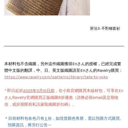
穿法3: 不對稱套衫
本材料包不含織圖，另外這件織圖獲得Eriさん的授權，已經完成繁
體中文版的翻譯，中、日、英文版織圖請至Eriさん的Ravelry購買
：
https://www.ravelry.com/patterns/library/tate-to-yoko
*
即日起
於
2025年11月10日前
，在小島官網購買本線材包，可享在Eri
さんRavelry官網購買正版織圖8折優惠（請務必留email及定期收
信，或於期限前私訊索取織圖折扣碼）。
各色
＊目前材料包
只有
1
份，如現貨顏色售罄，需以預購方式購買。
預購資訊，將另行公告～