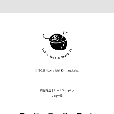
© {2026} Lucid Islet Knitting Labo.
商品寄送｜About Shipping
Blog一覽
Facebook
Instagram
YouTube
Vimeo
Line