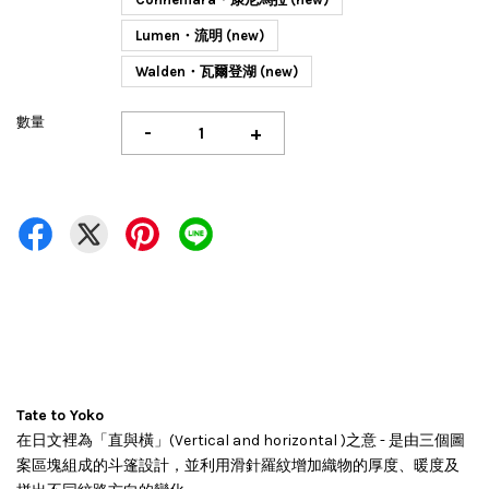
Lumen・流明 (new)
Walden・瓦爾登湖 (new)
數量
-
+
Tate to Yoko
在日文裡為「直與橫」(Vertical and horizontal )之意 - 是由三個圖
案區塊組成的斗篷設計，並利用滑針羅紋增加織物的厚度、暖度及