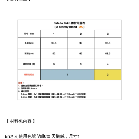
【 材料包內容 】
さん使用色號 Velluto 天鵝絨，尺寸1
Eri