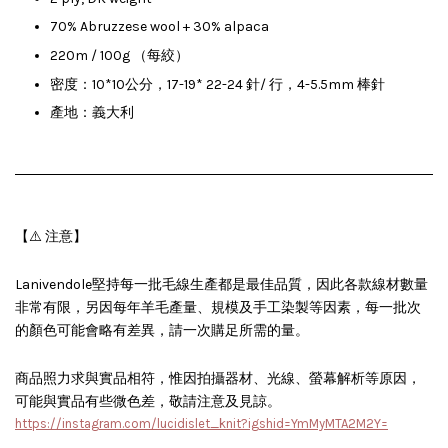
70% Abruzzese wool + 30% alpaca
220m / 100g （每絞）
密度：10*10公分，17-19* 22-24 針/ 行，4-5.5mm 棒針
產地：義大利
【⚠️ 注意】
Lanivendole堅持每一批毛線生產都是最佳品質，因此各款線材數量
非常有限，另因每年羊毛產量、規模及手工染製等因素，每一批次
的顏色可能會略有差異，請一次購足所需的量。
商品照力求與實品相符，惟因拍攝器材、光線、螢幕解析等原因，
可能與實品有些微色差，敬請注意及見諒。
https://instagram.com/lucidislet_knit?igshid=YmMyMTA2M2Y=