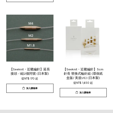
【Seeknit・近畿編針】延長
【Seeknit・近畿編針】5cm
接頭 - 1組2個同號 (日本製)
針長 替換式輪針組 (環保紙
盒版/ 美規US) (日本製)
從
NT$ 170
起
從
NT$ 1,650
起
加入購物車
加入購物車