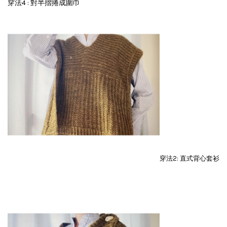
穿法4 : 對半摺捲成圍巾
穿法2: 直式背心套衫