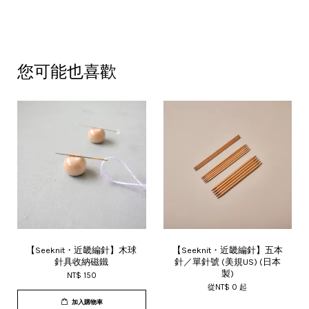
您可能也喜歡
【Seeknit・近畿編針】木球
【Seeknit・近畿編針】五本
針具收納磁鐵
針／單針號 (美規US) (日本
製)
NT$ 150
從
NT$ 0
起
加入購物車