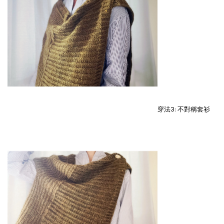
穿法3: 不對稱套衫