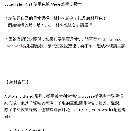
Lucid Islet Knit 使用色號 Miele 蜂蜜，尺寸1
＊請依照自己的尺寸選擇「材料包組合」以及線材顏色！
例如編織的尺寸是3，則「材料包組合」請選擇2。
＊
因為官網設定關係，如果您要購買尺寸3，請至官方
IG
、
Line
或
Facebook
先私訊給我，幫您更改設定後，再下單～造成不便請見諒
【 線材資訊 】
A Stormy Blend 系列，採用義大利當地Abruzzese羊毛與羊駝毛混
紡而成，兼具羊駝毛的亮澤，羊毛的空氣感與彈性，輕盈、溫潤。
除了平織效果蓬鬆，也非常適合麻花，fair isle，colorwork (配色編
織)。
2 ply, DK weight