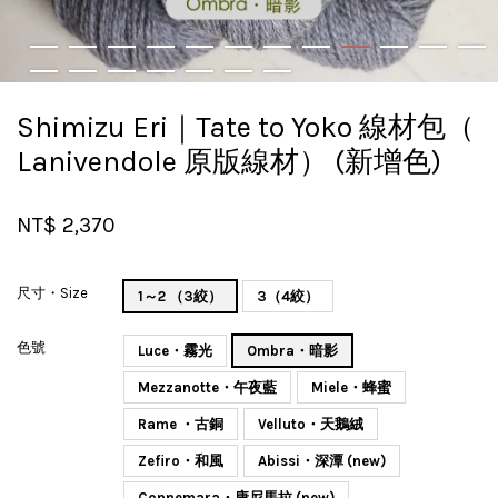
Shimizu Eri｜Tate to Yoko 線材包（
Lanivendole 原版線材） (新增色)
NT$ 2,370
尺寸・Size
1～2 （3絞）
3（4絞）
色號
Luce・霧光
Ombra・暗影
Mezzanotte・午夜藍
Miele・蜂蜜
Rame ・古銅
Velluto・天鵝絨
Zefiro・和風
Abissi・深潭 (new)
Connemara・康尼馬拉 (new)