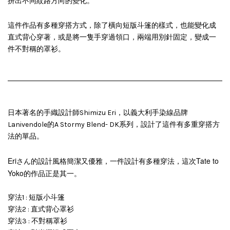
拼出不同紋路方向的變化。
這件作品有多種穿搭方式，除了橫向短版斗篷的樣式，也能變化成
直式背心穿著，或是將一隻手穿過領口，兩端用別針固定，變成一
件不對稱的罩衫。
日本著名的手織設計師Shimizu Eri，以義大利手染線品牌
Lanivendole的A Stormy Blend- DK系列，設計了這件有多重穿搭方
法的單品。
Eriさん的設計風格簡潔又優雅，一件設計有多種穿法，這次Tate to
Yoko的作品正是其一。
穿法1 : 短版小斗篷
穿法2 : 直式背心罩衫
穿法3 : 不對稱罩衫