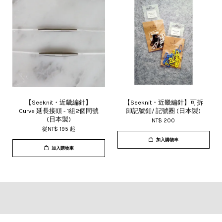
【Seeknit・近畿編針】
【Seeknit・近畿編針】可拆
Curve 延長接頭 - 1組2個同號
卸記號釦/ 記號圈 (日本製)
(日本製)
NT$ 200
從
NT$ 195
起
加入購物車
加入購物車