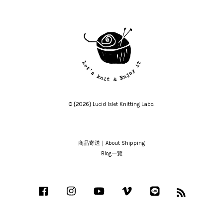
© {2026} Lucid Islet Knitting Labo.
商品寄送｜About Shipping
Blog一覽
Facebook
Instagram
YouTube
Vimeo
Line
RSS