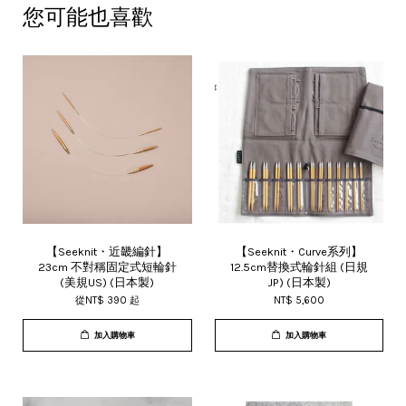
您可能也喜歡
【Seeknit・近畿編針】
【Seeknit・Curve系列】
23cm 不對稱固定式短輪針
12.5cm替換式輪針組 (日規
(美規US) (日本製)
JP) (日本製)
從
NT$ 390
起
NT$ 5,600
加入購物車
加入購物車