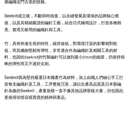
廣編織這門古老的技藝。
Seeknit成立後，不斷與時俱進，以永續發展及環保的品牌核心價
值，以及其精細嚴謹的編針工藝，
結合日式極簡設計，打造
各種精
美、實用又耐用的編織針與工具。
竹，具有快速生長的特性，碳排放低，對環境汙染的影響相對較
纖維堅韌有彈性，
低，而其
非常適合作為編織針及相關工具的材
料，也因此Seeknit的竹製編針可以做到最小2mm的細度，仍保持很
棒的彈性而又不過於尖刺。
Seeknit因為堅持嚴選日本國產竹為材料，加上由職人們細心手工打
造每支編織針及工具，工序繁複冗長，讓以生產高品質及日本製編
針為傲的Seeknit，產量規模一直不像其他品牌那樣大量，但也因此
更值得珍惜這樣寶貴的精神與產品。