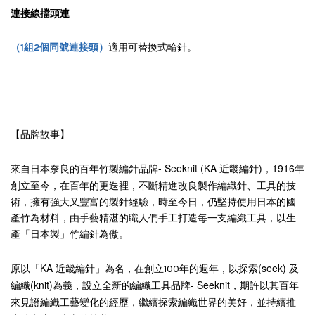
連接線擋頭連
（
1組2個同號連接頭）
適用可替換式輪針
。
【品牌故事】
來自日本奈良的百年竹製編針品牌- Seeknit (KA 近畿編針)，
1916年
創立
至今，在百年的更迭裡，不斷精進改良製作編織針、工具的技
術，擁有強大又豐富的製針經驗，時至今日，仍堅持使用日本的國
產竹為材料，由手藝精湛的職人們手工打造每一支編織工具，以生
產「日本製」竹編針為傲。
KA 近畿編針」為名，
探索(seek) 及
原以「
在創立100年的週年，以
編織(knit)為義，設立全新的編織工具品牌- Seeknit，期許以其百年
來見證編織工藝變化的經歷，繼續探索編織世界的美好，並持續推