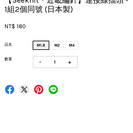
【Seeknit・近畿編針】連接線擋頭 -
1組2個同號 (日本製)
NT$ 180
品名
M1.8
M2
M4
數量
-
+