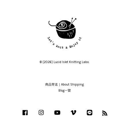
© {2026} Lucid Islet Knitting Labo.
商品寄送｜About Shipping
Blog一覽
Facebook
Instagram
YouTube
Vimeo
Line
RSS