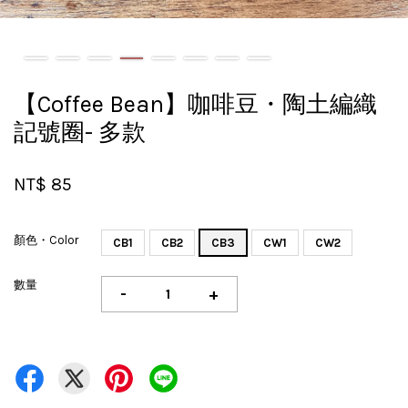
【Coffee Bean】咖啡豆・陶土編織
記號圈- 多款
NT$ 85
顏色・Color
CB1
CB2
CB3
CW1
CW2
數量
-
+