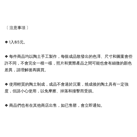
〔 注意事項 〕
❖ 1入85元。
❖ 每件商品均以陶土手工製作，每個成品散發出的色澤、尺寸和圖案會些
許不同，不會完全一模一樣，照片和實際產品之間可能也會有細微的顏色
差異，請理解後再購買。
❖ 使用輕質的陶土制成，成品不會過於沉重，燒成後的陶土具有一定強
度，但請小心使用，以免摩擦、掉落和撞擊而受損。
❖ 商品們也有在其他商店出售，如已售罄，會立即通知。