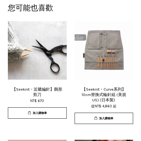
您可能也喜歡
【Seeknit・近畿編針】鸛形
【Seeknit・Curve系列】
剪刀
10cm替換式輪針組 (美規
US) (日本製)
NT$ 670
從
NT$ 4,860
起
加入購物車
加入購物車