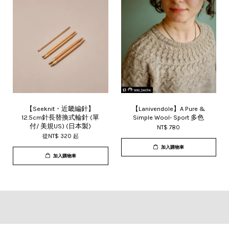
【Seeknit・近畿編針】
【Lanivendole】A Pure &
12.5cm針長替換式輪針 (單
Simple Wool- Sport 多色
付/ 美規US) (日本製)
NT$ 780
從
NT$ 320
起
加入購物車
加入購物車