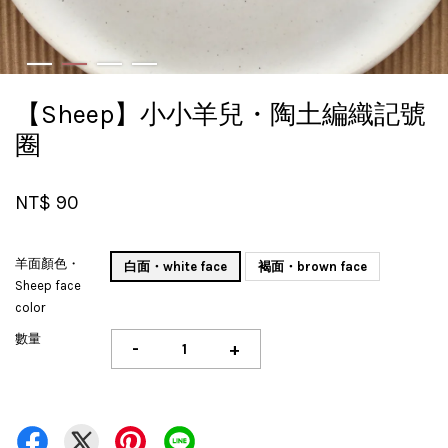
【Sheep】小小羊兒・陶土編織記號
圈
NT$ 90
羊面顏色・
白面・white face
褐面・brown face
Sheep face
color
數量
-
+