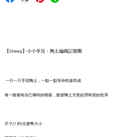
【Sheep】小小羊兒・陶土編織記號圈
一只一只手捏陶土，一點一點等待乾燥而成
每一個都有自己獨特的模樣，散發陶土天然紋理和原始色澤
尺寸// 約1元硬幣大小