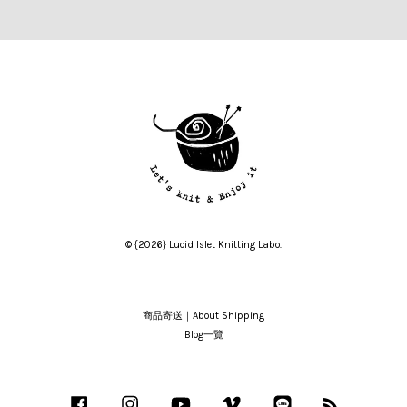
© {2026} Lucid Islet Knitting Labo.
商品寄送｜About Shipping
Blog一覽
Facebook
Instagram
YouTube
Vimeo
Line
RSS