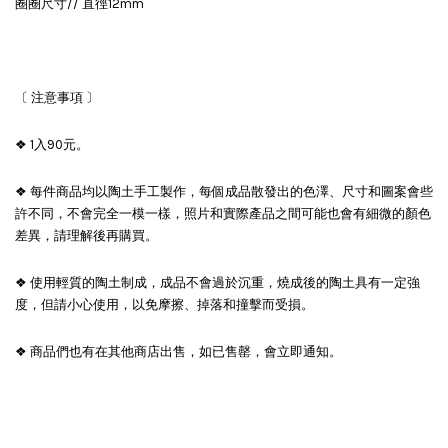
圈圈尺寸// 直徑12mm
〔 注意事項 〕
❖ 1入90元。
❖ 每件商品均以陶土手工製作，每個成品散發出的色澤、尺寸和圖案會些
許不同，不會完全一模一樣，照片和實際產品之間可能也會有細微的顏色
差異，請理解後再購買。
❖ 使用輕質的陶土制成，成品不會過於沉重，燒成後的陶土具有一定強
度，但請小心使用，以免摩擦、掉落和撞擊而受損。
❖ 商品們也有在其他商店出售，如已售罄，會立即通知。