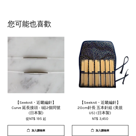
您可能也喜歡
【Seeknit・近畿編針】
【Seeknit・近畿編針】
Curve 延長接頭 - 1組2個同號
20cm針長 五本針組 (美規
(日本製)
US) (日本製)
從
NT$ 195
起
NT$ 3,450
加入購物車
加入購物車