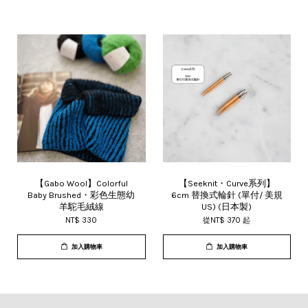
【Gabo Wool】Colorful
【Seeknit・Curve系列】
Baby Brushed・彩色生態幼
6cm 替換式輪針 (單付/ 美規
羊駝毛絨線
US) (日本製)
NT$ 330
從
NT$ 370
起
加入購物車
加入購物車