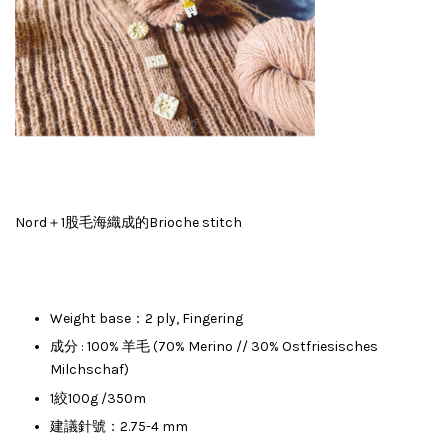
Nord＋1股毛海織成的Brioche stitch
Weight base：2 ply, Fingering
成分 : 100% 羊毛 (70% Merino // 30% Ostfriesisches
Milchschaf)
1絞100g /350m
建議針號：2.75-4 mm