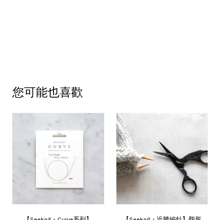
您可能也喜歡
【Seeknit・Curve系列】
【Seeknit・近畿編針】鸛形