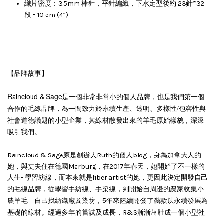
織片密度：3.5mm 棒針，平針編織，下水定型後約 23針*32
段 = 10 cm (4”)
【品牌故事】
Raincloud & Sage
是一個非常非常小的個人品牌，也
是我們第一個
合作的毛線品牌，為一間致力於永續生產、透明、多樣性/包容性與
社會道德議題的小型企業，其線材散發出來的羊毛原始樣貌，深深
吸引我們。
Raincloud & Sage原是創辦人Ruth的個人blog，身為加拿大人的
她，與丈夫住在德國Marburg，在2017年春天，她開始了不一樣的
人生- 學習紡線，而本來就是fiber artist的她，更因此決定開發自己
從學習手紡線、手染線，到開始自周邊的農家收集小
的毛線品牌，
農羊毛，自己找紡織廠及染坊，5年來陸續開發了幾款以永續發展為
基礎的線材。
經過多年的嘗試及成長，R&S漸漸茁壯成一個小型社