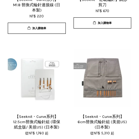
M1.8 替換式輪針連接線 (日
剪刀
本製)
NT$ 670
NT$ 220
加入購物車
加入購物車
【Seeknit・Curve系列】
【Seeknit・Curve系列】
12.5cm替換式輪針組 (環保
6cm替換式輪針組 (美規US)
紙盒版/ 美規US) (日本製)
(日本製)
從
NT$ 1,760
起
從
NT$ 5,310
起