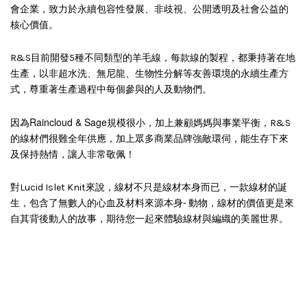
會企業，致力於永續包容性發展、非歧視、公開透明及社會公益的
核心價值。
R&S目前開發5種不同類型的羊毛線，每款線的製程，都秉持著在地
生產，以非超水洗、無尼龍、生物性分解等友善環境的永續生產方
式，尊重著生產過程中每個參與的人及動物們。
Raincloud & Sage
因為
規模很小，加上兼顧媽媽與事業平衡，R&S
的線材們很難全年供應，加上眾多商業品牌強敵環伺，能生存下來
及保持熱情，讓人非常敬佩！
對Lucid Islet Knit來說，線材不只是線材本身而已，一款線材的誕
生，包含了無數人的心血及材料來源本身- 動物，線材的價值更是來
自其背後動人的故事，期待您一起來體驗線材與編織的美麗世界。