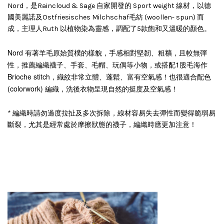
Nord，是Raincloud & Sage 自家開發的 Sport weight 線材，以德
國美麗諾及Ostfriesisches Milchschaf毛紡 (woollen- spun) 而
成，主理人Ruth 以植物染為靈感，調配了5款飽和又溫暖的顏色。
Nord 有著羊毛原始質樸的樣貌，手感相對堅韌、粗䊯，且較無彈
性，推薦編織襪子、手套、毛帽、玩偶等小物，
或搭配1股毛海作
Brioche stitch，織紋非常立體、蓬鬆、富有空氣感！也很適合配色
(colorwork) 編織，洗後衣物呈現自然的挺度及空氣感！
* 編織時請勿過度拉扯及多次拆除，線材容易失去彈性而變得脆弱易
斷裂，尤其是經常處於摩擦狀態的襪子，編織時應更加注意！