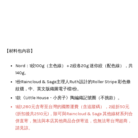
【材料包內容】
Nord：1絞100g（主色線） + 2絞各20g 迷你絞（配色線），共
140g。
1份Raincloud & Sage主理人Ruth設計的Roller Stripe 彩色條
紋襪，中、英文版織圖電子檔1份。
》
1款《Little House・小房子
陶編織記號圈（不挑款）。
1組1,280元含寄至台灣的國際運費（含追蹤碼），2組折50元
(折扣後共2510元)，除可與Raincloud & Sage 其他線材系列合
併直寄，無法與本店其他商品合併寄送，也無法寄台灣超商，
請見諒。