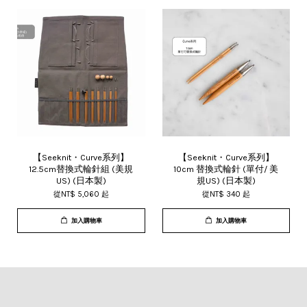
【Seeknit・Curve系列】
【Seeknit・Curve系列】
12.5cm替換式輪針組 (美規
10cm 替換式輪針 (單付/ 美
US) (日本製)
規US) (日本製)
從
NT$ 5,060
起
從
NT$ 340
起
加入購物車
加入購物車