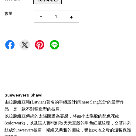
數量
-
+
Sunweavers Shawl
由拉脫維亞籍
(Latvian)
著名的手織設計師Inese Sang設計的最新作
品，是一款不對稱造型的披肩。
以拉脫維亞傳統的太陽圖騰為霊感，將如小太陽般的配色花紋
(colorwork)，以及讓人聯想到秋天天空般的單色細膩紋理，交替排列
組成
Sunweavers披肩
，精緻又典雅的圖紋，猶如大地之母的溫暖保護