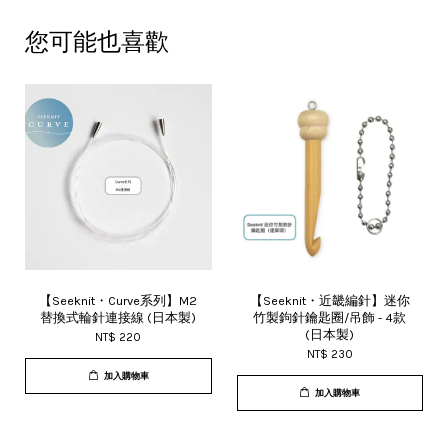
您可能也喜歡
【Seeknit・Curve系列】M2
【Seeknit・近畿編針】迷你
替換式輪針連接線 (日本製)
竹製鉤針鑰匙圈/吊飾 - 4款
(日本製)
NT$ 220
NT$ 230
加入購物車
加入購物車