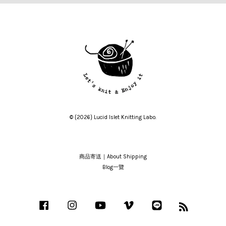
© {2026} Lucid Islet Knitting Labo.
商品寄送｜About Shipping
Blog一覽
Facebook
Instagram
YouTube
Vimeo
Line
RSS