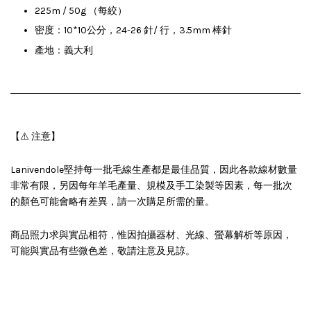
225m / 50g （每絞）
密度：10*10公分，24-26 針/ 行，3.5mm 棒針
產地：義大利
【⚠️ 注意】
Lanivendole堅持每一批毛線生產都是最佳品質，因此各款線材數量
非常有限，另因每年羊毛產量、規模及手工染製等因素，每一批次
的顏色可能會略有差異，請一次購足所需的量。
商品照力求與實品相符，惟因拍攝器材、光線、螢幕解析等原因，
可能與實品有些微色差，敬請注意及見諒。