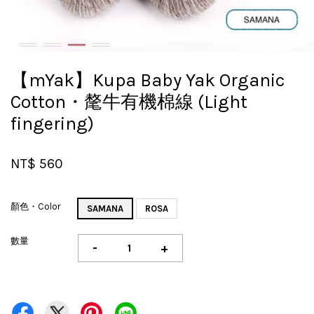
【mYak】Kupa Baby Yak Organic
Cotton・氂牛有機棉線 (Light
fingering)
NT$ 560
顏色・Color
SAMANA
ROSA
數量
-
+