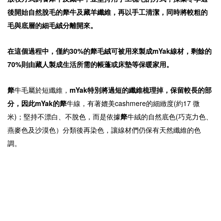
後開始自然脫毛的犛牛及藏羊纖維，再以手工清潔，同時將較粗的
毛與底層的細毛絨分離開來。
在這個過程中，僅約30%的
犛
毛絨可被用來製成mYak線材，剩餘的
70%則由藏人製成生活所需的帳蓬或床墊等保暖家用。
犛
牛毛屬於短纖維，
mYak特別將過短的纖維梳理掉，保留較長的部
分，因此mYak的犛
牛線，有著媲美cashmere的細緻度(約17 微
米)；堅持不漂白、不脫色，而是依據
犛
牛絨的自然底色(巧克力色、
燕麥色及沙漠色）分類後再染色，讓線材們仍保有天然纖維的色
調。