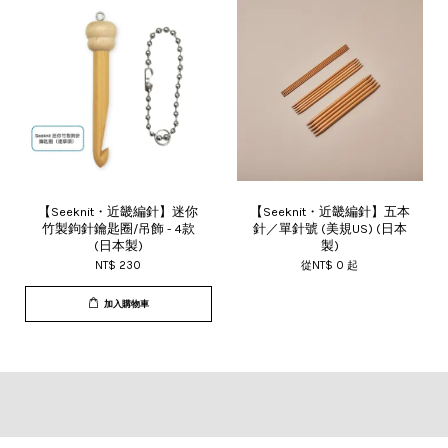
【Seeknit・近畿編針】迷你
【Seeknit・近畿編針】五本
竹製鉤針鑰匙圈/吊飾 - 4款
針／單針號 (美規US) (日本
(日本製)
製)
NT$ 230
從
NT$ 0
起
加入購物車