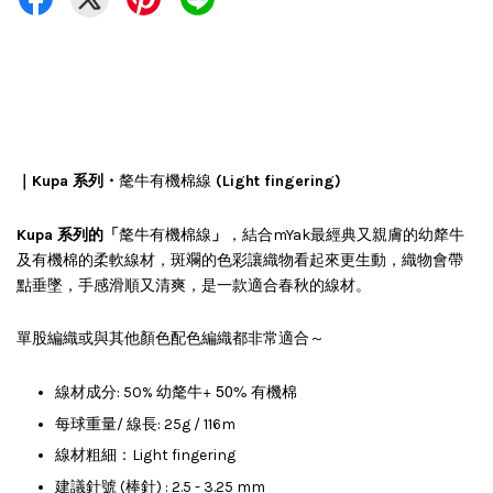
｜Kupa 系列・
氂牛有機棉線
(Light fingering)
」
犛
Kupa 系列的「
氂牛有機棉線
，結合mYak最經典又親膚的幼
牛
及有機棉的柔軟線材，斑斕的色彩讓織物看起來更生動，
織物會帶
點垂墜，手感滑順又清爽，是一款適合春秋的線材。
單股編織或與其他顏色配色編織都非常適合～
幼氂牛
+ 50% 有機棉
線材成分: 50%
每球重量/ 線長: 25g / 116m
線材粗細：Light fingering
建議針號 (棒針) : 2.5 - 3.25 mm