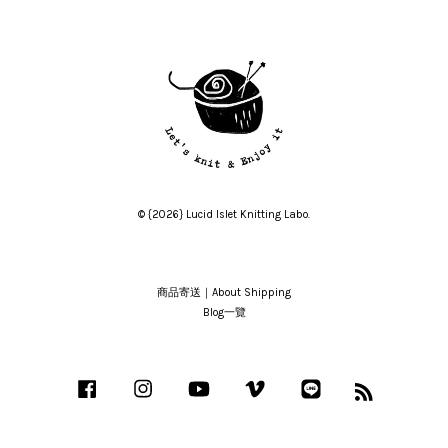
© {2026} Lucid Islet Knitting Labo.
商品寄送｜About Shipping
Blog一覽
Facebook
Instagram
YouTube
Vimeo
Line
RSS