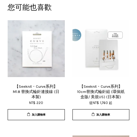
您可能也喜歡
【Seeknit・Curve系列】
【Seeknit・Curve系列】
M1.8 替換式輪針連接線 (日
10cm替換式輪針組 (環保紙
本製)
盒版/ 美規US) (日本製)
NT$ 220
從
NT$ 1,760
起
加入購物車
加入購物車