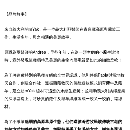
【品牌故事】
來自義大利的mYak，是一位義大利獸醫師在青康藏高原與藏族工
作、生活多年，與之相遇的美麗故事。
原職為獸醫師的Andrea，早些年前，在為一頭生病的小
犛
牛診治
時，意外發現這種獨特又美麗的生物內層毛質是如此的細緻柔軟！
為了將這種特別的毛種介紹給全世界認識，他和伴侶Paola與當地牧
民合作，創建合作社，遵循西藏牧民的傳統遊牧模式飼育
犛
牛及藏
羊，建立起mYak 線材可追溯的永續生產鏈；並藉助義大利紡織產業
的深厚基礎上，將珍貴的氂牛及藏羊纖維製成一絞又一絞的手織線
材。
為了不破壞
脆弱的高原草原生態，他們遵循著游牧民族傳統古老的
放牧方式飼養犛牛及藏羊，並堅持用手工梳毛的方式，採集冬季過