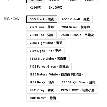
XL (6球)
2XL (6球)
顏色・Color
500 Black・黑夜
7600 Cobalt・鈷藍
7178 Lime・萊姆
7951 Green・茵草綠
7383 Red・洋紅
7500 Fuchsia・吊鐘花
7298 Light Mint・薄荷
7194 Light Pink・嬰粉
7813 Blue-violet・紫羅蘭
7172 Forest Green・森林綠
1296 Natural White・自然白 (需預訂)
1297 Beige・淺米
1305 Light Gray・淺灰
2341 Gray・霧灰
2175 PŁOWY・初生小鹿
1301 Brown・棕熊