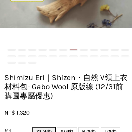
Shimizu Eri｜Shizen・自然 V領上衣
材料包- Gabo Wool 原版線 (12/31前
購圖專屬優惠)
NT$ 1,320
尺寸
XS (4球)
S (4球)
M (5球)
L (5球)