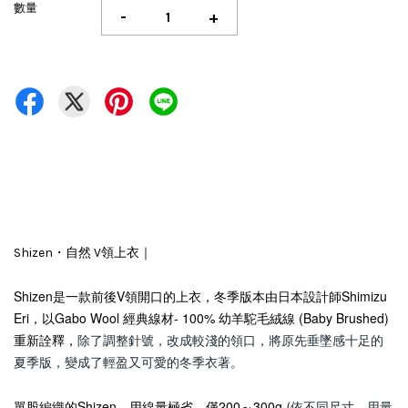
數量
-
+
Shizen・自然 V領上衣｜
Shizen是一款前後V領開口的上衣，冬季版本由日本設計師Shimizu
Eri，以Gabo Wool 經典線材-
100% 幼羊駝毛絨線 (
Baby Brushed)
重新詮釋，
除了調整針號，改成較淺的領口，將原先垂墜感十足的
夏季版，變成了輕盈又可愛的冬季衣著。
單股編織的Shizen，用線量極省，僅200～300g
(依不同尺寸，用量