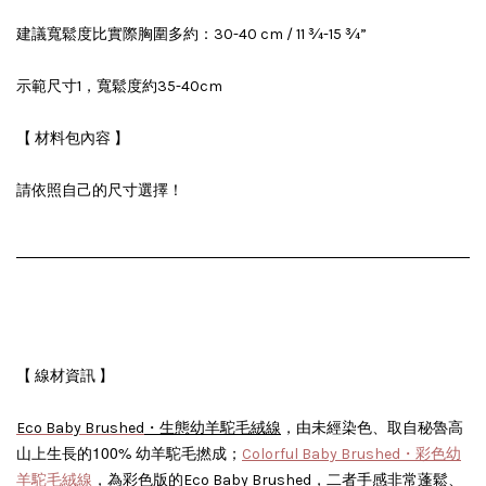
建議寬鬆度比實際胸圍多約：30-40 cm / 11 ¾-15 ¾”
示範尺寸1，
寬鬆度約35-40cm
【 材料包內容 】
請依照自己的尺寸選擇！
【 線材資訊 】
Eco Baby Brushed
・生態幼羊駝毛絨線
，由未經染色、取自秘魯高
100%
山上生長的
幼羊駝毛撚成；
Colorful Baby Brushed・彩色幼
手感非常
羊駝毛絨線
，為彩色版的Eco Baby Brushed，二者
蓬鬆、