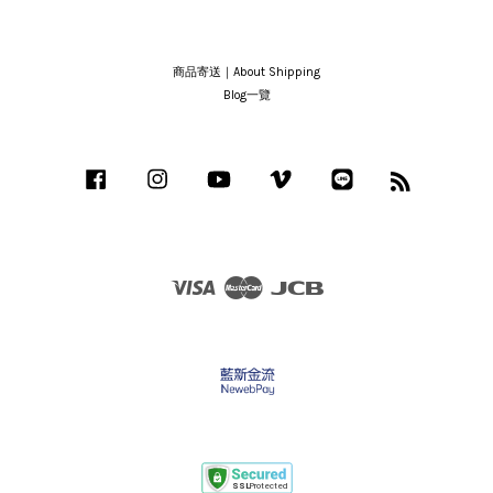
商品寄送｜About Shipping
Blog一覽
Facebook
Instagram
YouTube
Vimeo
Line
RSS
Visa
Master
JCB