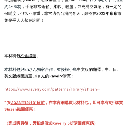
，
手感非常
蓬鬆、
柔軟、
輕盈，並
充滿空氣感
，有一定的
約4~6球)
保暖度，但卻不厚重，
非常適合台灣的冬天，難怪在2023年糸糸市
集幾乎人人都在詢問！
本材料包
不含織圖
。
本材料包與Eriさん獨家合作，並
授權小島
中文版的翻譯，中、日、
英文版織圖請至Eriさん的Ravelry購買：
https://www.ravelry.com/patterns/library/shizen--
官網購買此材料包
* 於
2023年12月31日前
，在本
，即可享有5折購買
Shizen
織圖優惠！
5折
（完成購買後，另私訊傳送Ravelry
購圖優惠碼）