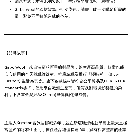
清洗方式：水溫30度C以下，手洗後平放晾乾（勿機洗）
Gabo Wool的線材皆為小批次染色，請盡可能一次購足所需的
量，避免不同缸號造成的色差。
【品牌故事】
、孩童也能
Gabo Wool，來自波蘭的新興線材品牌，以生產高品質
安心使用
的全天然纖維線材、推廣編織及推行「慢時尚」 (Slow
Fashon) 生活為宗旨。旗下各款線材皆符合公平貿易及
OEKO-TEX
standards標準，使用來自歐洲生產商，優質及對環境影響低的染
料，不含重金屬與AZO-free(無偶氮)化學成份。
--
主理人
Krystian
曾旅居挪威多年，並在斯堪地那維亞半島上最大且極
富盛名的
線材生產商，擔任產品經理長達7年，擁有相當豐富的產業