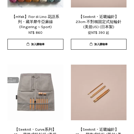
【mYak】Fior di Lino 花語系
【Seeknit・近畿編針】
列・藏羊犛牛亞麻線
23cm 不對稱固定式短輪針
(Fingering～Sport)
(美規US) (日本製)
NT$ 860
從
NT$ 390
起
加入購物車
加入購物車
【Seeknit・Curve系列】
【Seeknit・近畿編針】