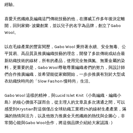
經驗。
喜愛天然纖維及編織這門傳統技藝的他，在挪威工作多年後決定離
開，回到家鄉- 波蘭創業，並以兒子的名字為品牌，創立了Gabo
Wool。
以在毛線產業的豐富閱歷，Gabo Wool 秉持著永續、安全無毒、公
平貿易、高品質及推廣編織技藝的理念，開發了多款傳統或結合最
偶氮
新紡織技術的線材，所有的產品，使用完全無
、無重金屬的染
料，更重要的是，Gabo Wool尊敬尊重編織者們的努力，與設計師
們合作推廣編織，並希望能從家鄉開始，一步步推廣有別於大型成
衣紡織快時尚的「Slow Fashon‧慢時尚」生活。
Gabo Wool 這樣的精神，與Lucid Islet Knit《小島編織・編織小
島》的核心價值不謀而合，從主理人的文章及多次溝通之間，可以
感受到Krystian對這個僅占全球紡織工業裡2%的線材生產產業，滿
滿的熱情與活力，以及他致力推廣全天然纖維的熱忱與企圖心，非
常開心能與Gabo Wool合作，將這個品牌介紹給大家認識 : )