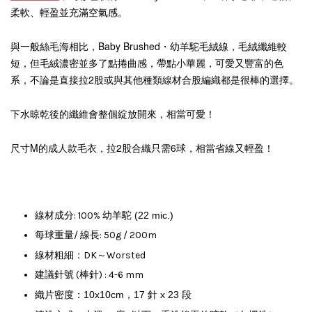
柔軟、
充滿空氣感。
輕盈並
與一般絲毛海相比，
Baby Brushed・幼羊駝毛絨線，
毛絨纖維較
短，但毛絨濃密並多了點捲曲感，
帶點小華麗，可愛又豐富的色
系，不論是直接
拉2股或與其他種類線材合股編織都是很棒的選擇
。
下水晾乾後的纖維會整個綻放開來，相當可愛！
尺寸M的成人款毛衣，拉2股合織只需6球，相當省線又輕盈！
線材成分: 100% 幼羊駝
(22 mic.)
每球重量/ 線長: 50g / 200m
線材粗細：DK～Worsted
建議針號 (棒針) : 4-6 mm
織片密度：10x10cm，17 針 x 23 段