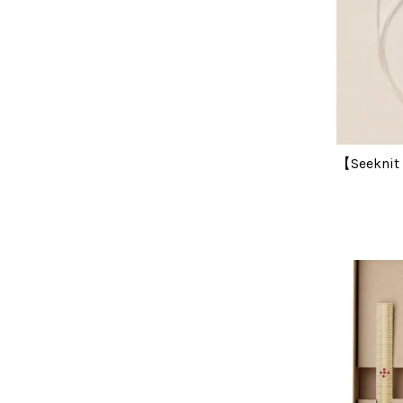
【Seek