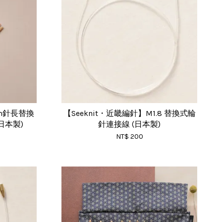
cm針長替換
【Seeknit・近畿編針】M1.8 替換式輪
(日本製)
針連接線 (日本製)
NT$ 200