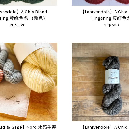
vendole】A Chic Blend-
【Lanivendole】A Chic 
gering 黃綠色系 （新色）
Fingering 暖紅色
NT$ 520
NT$ 520
oud & Sage】Nord 永續生產
【Lanivendole】A Chic 