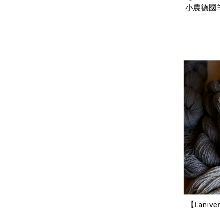
小農德國
【Laniven