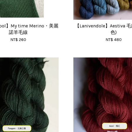
ool】My time Merino・美麗
【Lanivendole】Aestiva
諾羊毛線
色)
NT$ 260
NT$ 480