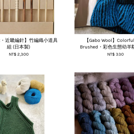
nit・近畿編針】竹編織小道具
【Gabo Wool】Colorful
組 (日本製)
Brushed・彩色生態幼
NT$ 2,300
NT$ 330