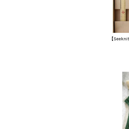
【Seek