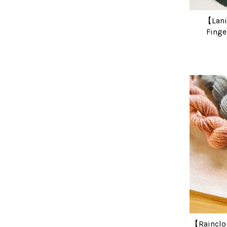
【Lani
Fin
【Raincl