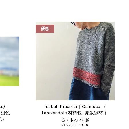
優惠
its)｜
Isabell Kraemer｜Gianluca （
 自組色
Lanivendole 材料包- 原版線材 ）
料包）
從
NT$ 2,050
起
NT$ 2,116
-3.1%