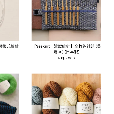
 替換式輪針
【Seeknit・近畿編針】全竹鈎針組 (美
規US) (日本製)
NT$ 2,900