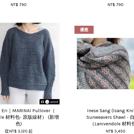
NT$ 790
NT$ 790
優惠
 Eri｜MARINAI Pullover（
Inese Sang (Isang Kn
dole 材料包- 原版線材） (新增
Sunweavers Shawl -
色)
（Lanivendole 材
從
NT$ 3,120
起
NT$ 3,450