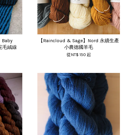
 Baby
【Raincloud & Sage】Nord 永續生產
羊駝毛絨線
小農德國羊毛
從
NT$ 150
起