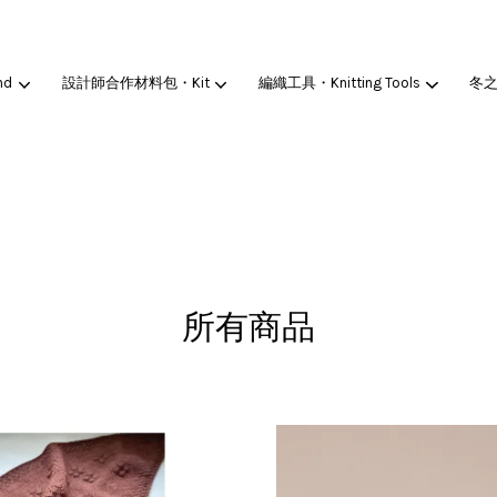
nd
設計師合作材料包・Kit
編織工具・Knitting Tools
冬
您的購物車目前還是空的。
繼續購物
所有商品