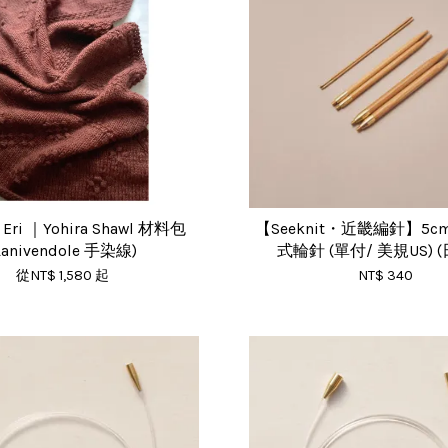
 Eri ｜Yohira Shawl 材料包
【Seeknit・近畿編針】5
Lanivendole 手染線)
式輪針 (單付/ 美規US) 
從
NT$ 1,580
起
NT$ 340