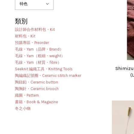
類別
設計師合作材料包・Kit
材料包・Kit
預購專區・Preorder
毛線・Yarn（品牌・Brand）
毛線・Yarn（粗細・weight）
毛線・Yarn（材質・fibre）
Shimizu
Seeknit 編織工具・Knitting Tools
(
陶編織記號圈・Ceramic stitch marker
陶鈕釦・Ceramic button
陶胸針・Ceramic brooch
織圖・Pattern
書籍・Book & Magazine
冬之小物