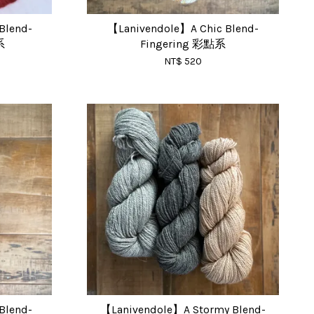
Blend-
【Lanivendole】A Chic Blend-
系
Fingering 彩點系
NT$ 520
Blend-
【Lanivendole】A Stormy Blend-