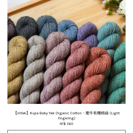
【mYak】Kupa Baby Yak Organic Cotton・氂牛有機棉線 (Light
fingering)
NT$ 560