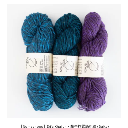
【Nomadnoos】Eri’s Khulluh・犛牛柞蠶絲粗線 (Bulky)