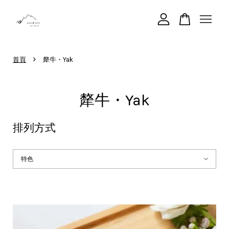
您的購物車目前還是空的。
›
首頁
犛牛・Yak
繼續購物
犛牛・Yak
排列方式