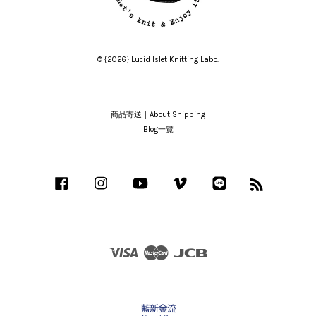
© {2026} Lucid Islet Knitting Labo.
商品寄送｜About Shipping
Blog一覽
Facebook
Instagram
YouTube
Vimeo
Line
RSS
Visa
Master
JCB