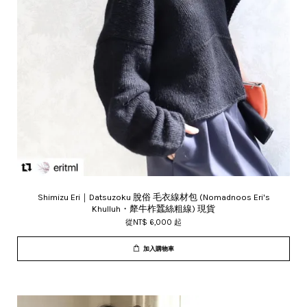
Shimizu Eri｜Datsuzoku 脫俗 毛衣線材包 (Nomadnoos Eri's
Khulluh・犛牛柞蠶絲粗線) 現貨
從
NT$ 6,000
起
加入購物車