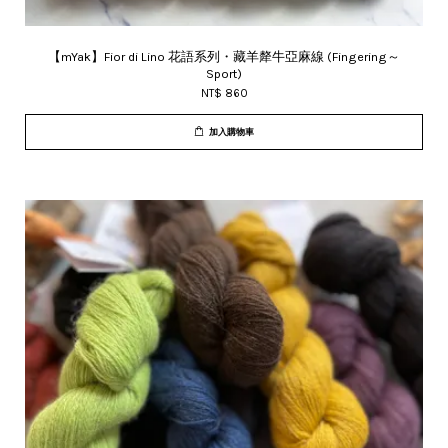
【mYak】Fior di Lino 花語系列・藏羊犛牛亞麻線 (Fingering～
Sport)
NT$ 860
加入購物車