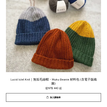
Lucid Islet Knit｜無垢毛線帽・Muku Beanie 材料包 (含電子版織
圖)
從
NT$ 440
起
加入購物車