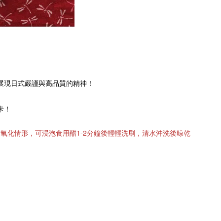
日式
精神
展現
嚴謹與高品質的
！
卡！
氧化情形，可浸泡食用醋1-2分鐘後輕輕洗刷，清水沖洗後晾乾