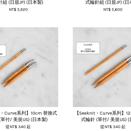
組 (日規JP) (日本製)
式輪針組 (日規JP) (日
NT$ 5,920
NT$ 5,600
it・Curve系列】10cm 替換式
【Seeknit・Curve系列】12
(單付/ 美規US) (日本製)
式輪針 (單付/ 美規US) 
從
NT$ 340
起
從
NT$ 340
起