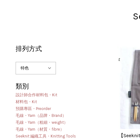
S
排列方式
類別
設計師合作材料包・Kit
材料包・Kit
預購專區・Preorder
毛線・Yarn（品牌・Brand）
毛線・Yarn（粗細・weight）
毛線・Yarn（材質・fibre）
【Seekn
Seeknit 編織工具・Knitting Tools