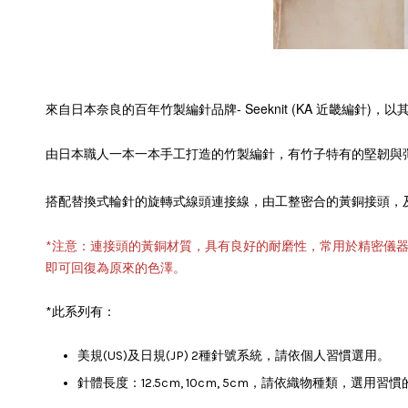
來自日本奈良的
百年竹製編針品牌- Seeknit (KA 近畿編針
由日本職人一本一本手工打造的竹製編針，有竹子特有的堅韌與
搭配替換式輪針的旋轉式線頭
連接線，由工整密合的黃銅接頭，
連接頭的黃銅材質，具有良好的耐磨性，常用於精密儀器
*注意：
即可回復為原來的色澤。
*此系列有：
美規(US)及日規(JP) 2種針號系統，請依個人習慣選用。
請依織物種類，選用習慣
針體長度：12.5cm, 10cm, 5cm，