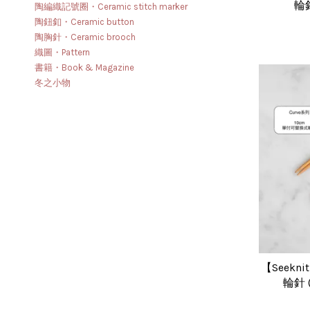
輪針
陶編織記號圈・Ceramic stitch marker
陶鈕釦・Ceramic button
陶胸針・Ceramic brooch
織圖・Pattern
書籍・Book & Magazine
冬之小物
【Seekn
輪針 