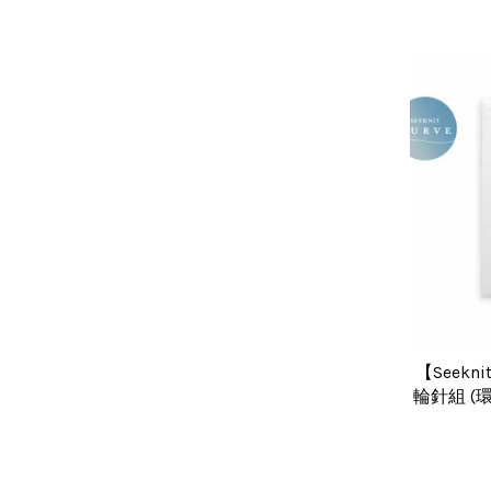
【Seekn
輪針組 (環