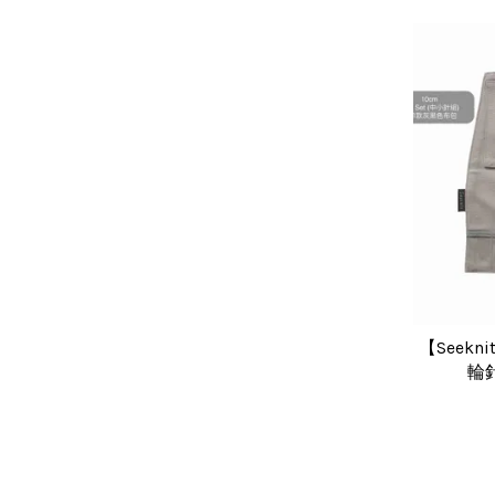
【Seekn
輪針