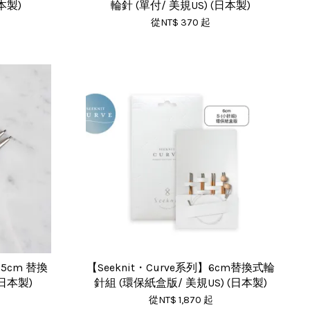
本製)
輪針 (單付/ 美規US) (日本製)
從
NT$ 370
起
.5cm 替換
【Seeknit・Curve系列】6cm替換式輪
(日本製)
針組 (環保紙盒版/ 美規US) (日本製)
從
NT$ 1,870
起