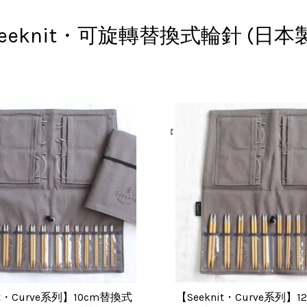
eeknit・可旋轉替換式輪針 (日本
it・Curve系列】10cm替換式
【Seeknit・Curve系列】1