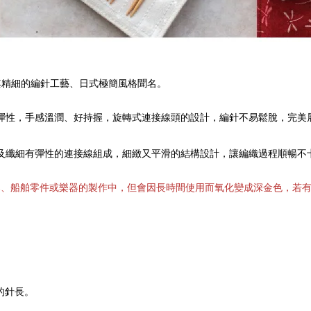
)，以其精細的編針工藝、日式極簡風格聞名。
彈性，手感溫潤、好持握，旋轉式連接線頭的設計，編針不易鬆脫，完美
及纖細有彈性的連接線組成，細
緻又
平滑的結構設計，讓編織過程順暢不
、船舶零件或樂器的製作中，但會因長時間使用而氧化變成深金色，若有
的針長。