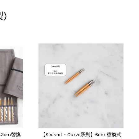
製)
2.5cm替換
【Seeknit・Curve系列】6cm 替換式