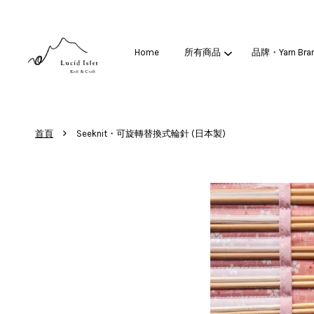
Home
所有商品
品牌・Yarn Bra
›
首頁
Seeknit・可旋轉替換式輪針 (日本製)