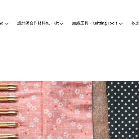
nd
設計師合作材料包・Kit
編織工具・Knitting Tools
冬
您的購物車目前還是空的。
繼續購物