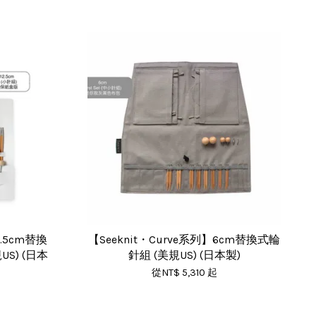
2.5cm替換
【Seeknit・Curve系列】6cm替換式輪
S) (日本
針組 (美規US) (日本製)
從
NT$ 5,310
起