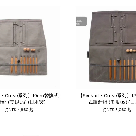
it・Curve系列】10cm替換式
【Seeknit・Curve系列】1
組 (美規US) (日本製)
式輪針組 (美規US) (日
從
NT$ 4,860
起
從
NT$ 5,060
起