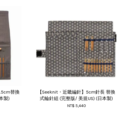
2.5cm替換
【Seeknit・近畿編針】5cm針長 替換
本製)
式輪針組 (完整版/ 美規US) (日本製)
NT$ 5,440