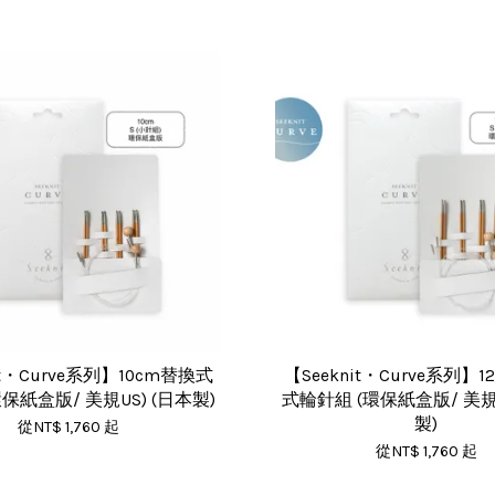
it・Curve系列】10cm替換式
【Seeknit・Curve系列】1
保紙盒版/ 美規US) (日本製)
式輪針組 (環保紙盒版/ 美規U
製)
從
NT$ 1,760
起
從
NT$ 1,760
起