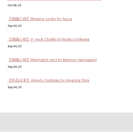
Oct 06, 25
【測織心得】Minamo socks by Yucca
Sep 04, 25
【測織心得】V- neck Chokki by Noriko Ichikawa
Sep 04, 25
【測織心得】Minimalist vest by Bernice (yamagara)
Sep 04, 25
【作品分享】Velvety Cardigan by Gregoria fibre
Sep 04, 25