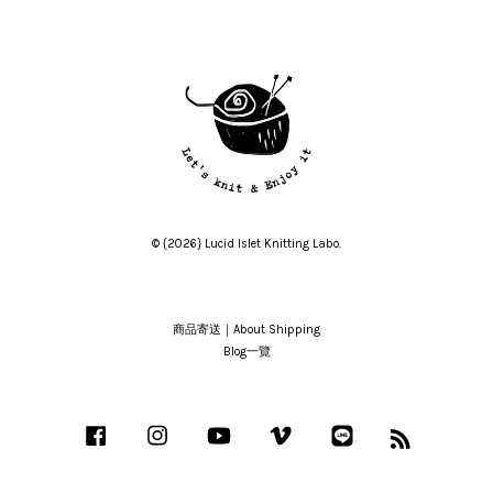
© {2026} Lucid Islet Knitting Labo.
商品寄送｜About Shipping
Blog一覽
Facebook
Instagram
YouTube
Vimeo
Line
RSS