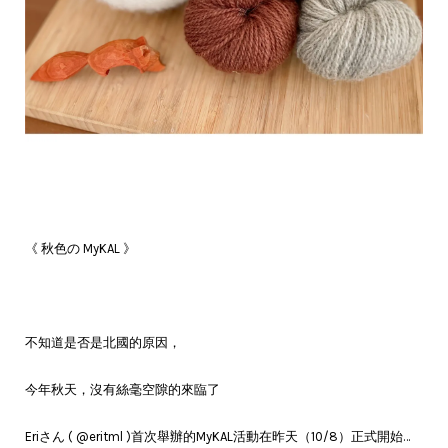
《 秋色の MyKAL 》
不知道是否是北國的原因，
今年秋天，沒有絲毫空隙的來臨了
Eriさん ( @eritml )首次舉辦的MyKAL活動在昨天（10/8）正式開始…