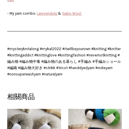
- My yarn combo:
Lanivendole
&
Gabo Wool
#mysteryknitalong #mykal2022 #itwillbeyourown #knitting #knitter
#knittingaddict #knittinglove #knittingfashion #nevernotknitting #
編み物 #編み物中毒 #編み物のある暮らし #手編み #手編みショール
#編織 #編み物大好き #strikk #tricot #handdyedyarn #indieyarn
#nonsuperwashyarn #naturalyarn
相關商品