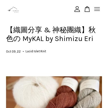
您的購物車目前還是空的。
【織圖分享 & 神秘團織】秋
色の MyKAL by Shimizu Eri
繼續購物
•
Lucid Islet Knit
Oct 09, 22