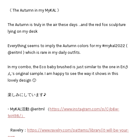
《 The Autumn in my MyKAL 》
The Autumn is truly in the air these days …and the red fox sculpture
lying on my desk
Everything seems to imply the Autumn colors for my #mykal2022 (
@eritml ) which is rare in my daily outfits.
In my combo, the Eco baby brushed is just similar to the one in Eriさ
ん’s original sample. I am happy to see the way it shows in this
lovely design 🙂
楽しみにしています♪
- MyKAL活動 @eritml （
https://www.instagram.com/p/Cjb6w-
tpH98/）
Ravelry：
https://www.ravelry.com/patterns/library/it-will-be-your-
own